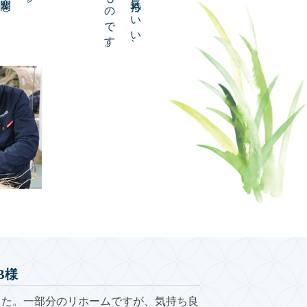
B様
東近江市札の
した。一部分のリホームですが、気持ち良
スマホ、タブレ