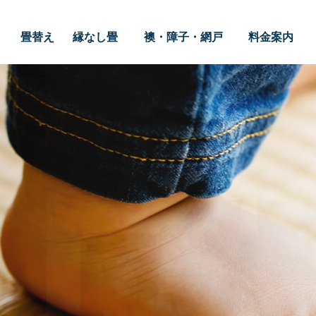
畳替え
縁なし畳
襖・障子・網戸
料金案内