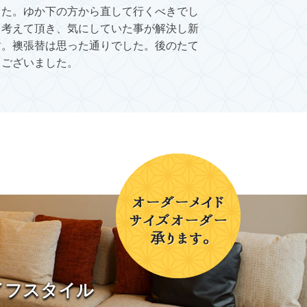
した。ゆか下の方から直して行くべきでし
りの見本を見せ
も考えて頂き、気にしていた事が解決し新
のはり替えも考
す。襖張替は思った通りでした。後のたて
うございました。
イフスタイル