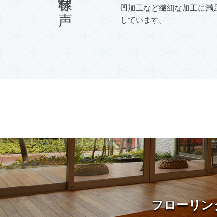
って予算がないままで申し訳
凹加工など繊細な加工に満
て頂き有難い思いで一杯で
しています。
と家族共々喜んでいます。大
ビックリしました。
フローリン