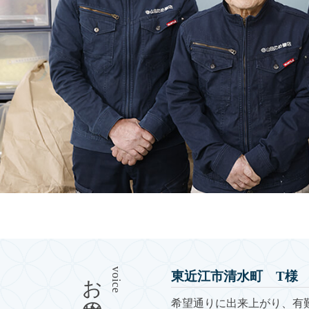
お客様の声
voice
東近江市清水町 T様
うございました。あるチラシ
希望通りに出来上がり、有