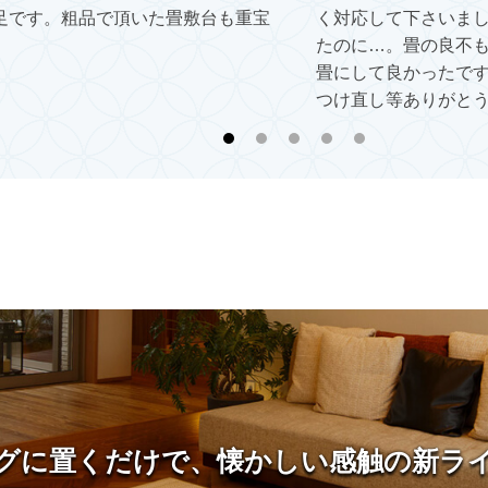
足です。粗品で頂いた畳敷台も重宝
く対応して下さいま
たのに…。畳の良不
畳にして良かったで
つけ直し等ありがと
グに置くだけで、懐かしい感触の新ラ