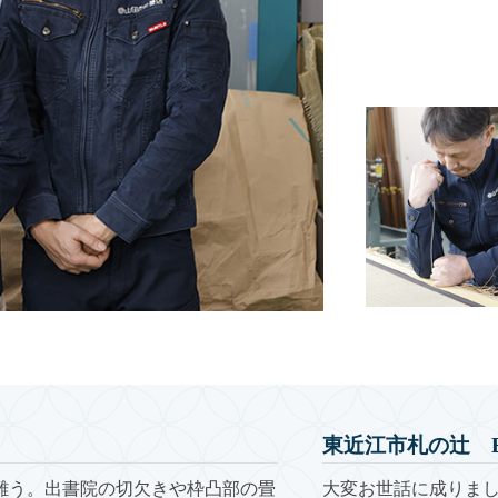
東近江市札の辻 
難う。出書院の切欠きや枠凸部の畳
大変お世話に成りま