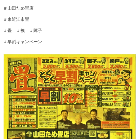
＃山田ため畳店
＃東近江市畳
＃畳 ＃襖 ＃障子
＃早割キャンペーン