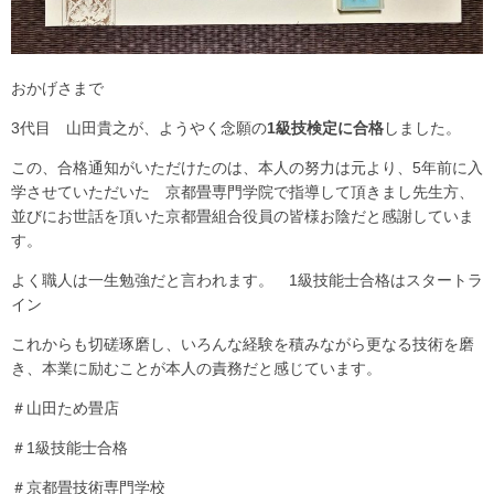
おかげさまで
3代目 山田貴之が、ようやく念願の
1級技検定に合格
しました。
この、合格通知がいただけたのは、本人の努力は元より、5年前に入
学させていただいた 京都畳専門学院で指導して頂きまし先生方、
並びにお世話を頂いた京都畳組合役員の皆様お陰だと感謝していま
す。
よく職人は一生勉強だと言われます。 1級技能士合格はスタートラ
イン
これからも切磋琢磨し、いろんな経験を積みながら更なる技術を磨
き、本業に励むことが本人の責務だと感じています。
＃山田ため畳店
＃1級技能士合格
＃京都畳技術専門学校