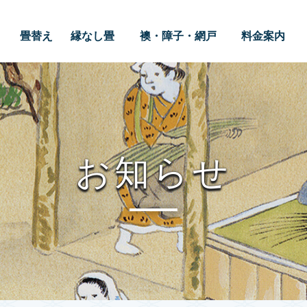
畳替え
縁なし畳
襖・障子・網戸
料金案内
お知らせ