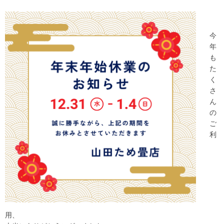
今
年
も
た
く
さ
ん
の
ご
利
用、